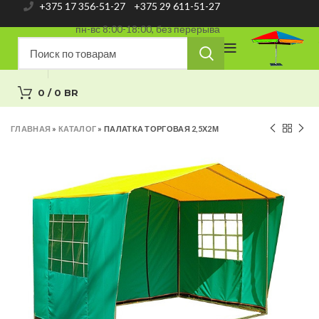
+375 17 356-51-27
+375 29 611-51-27
пн-вс 8:00-18:00, без перерыва
0
/
0
BR
ГЛАВНАЯ
»
КАТАЛОГ
»
ПАЛАТКА ТОРГОВАЯ 2,5Х2М