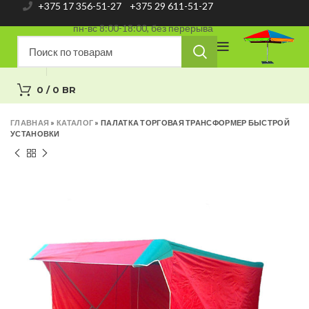
+375 17 356-51-27
+375 29 611-51-27
пн-вс 8:00-18:00, без перерыва
0
/
0
BR
ГЛАВНАЯ
»
КАТАЛОГ
»
ПАЛАТКА ТОРГОВАЯ ТРАНСФОРМЕР БЫСТРОЙ
УСТАНОВКИ