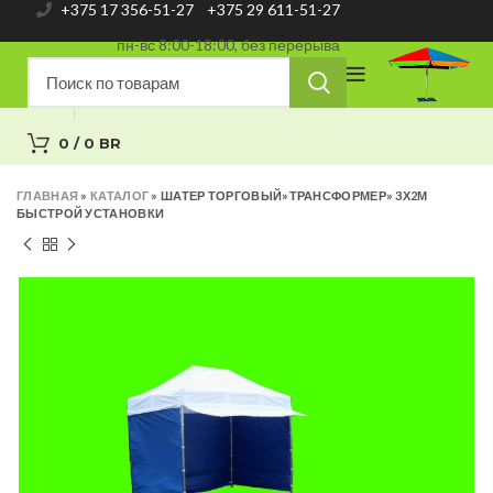
+375 17 356-51-27
+375 29 611-51-27
пн-вс 8:00-18:00, без перерыва
0
/
0
BR
ГЛАВНАЯ
»
КАТАЛОГ
»
ШАТЕР ТОРГОВЫЙ»ТРАНСФОРМЕР» 3Х2М
БЫСТРОЙ УСТАНОВКИ