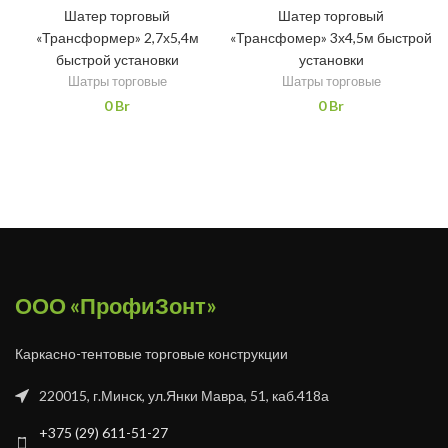
Шатер торговый
Шатер торговый
«Трансформер» 2,7х5,4м
«Трансфомер» 3х4,5м быстрой
быстрой установки
установки
Шатры торговые
Шатры торговые
0
Br
0
Br
ООО «ПрофиЗонт»
Каркасно-тентовые торговые конструкции
220015, г.Минск, ул.Янки Мавра, 51, каб.418а
+375 (29) 611-51-27