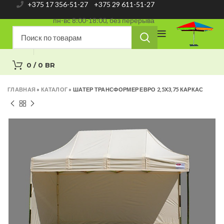
+375 17 356-51-27
+375 29 611-51-27
пн-вс 8:00-18:00, без перерыва
0
/
0
BR
ГЛАВНАЯ
»
КАТАЛОГ
»
ШАТЕР ТРАНСФОРМЕР ЕВРО 2,5Х3,75 КАРКАС