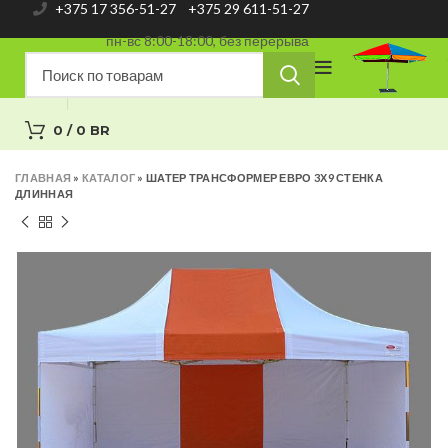
+375 17 356-51-27
+375 29 611-51-27
пн-вс 8:00-18:00, без перерыва
0
/
0
BR
ГЛАВНАЯ
»
КАТАЛОГ
»
ШАТЕР ТРАНСФОРМЕР ЕВРО 3Х9 СТЕНКА
ДЛИННАЯ