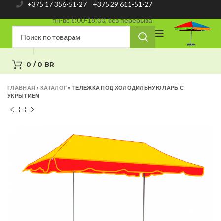
+375 17 356-51-27
+375 29 611-51-27
пн-вс 8:00-18:00, без перерыва
0
/
0
BR
ГЛАВНАЯ
»
КАТАЛОГ
»
ТЕЛЕЖКА ПОД ХОЛОДИЛЬНУЮ ЛАРЬ С
УКРЫТИЕМ